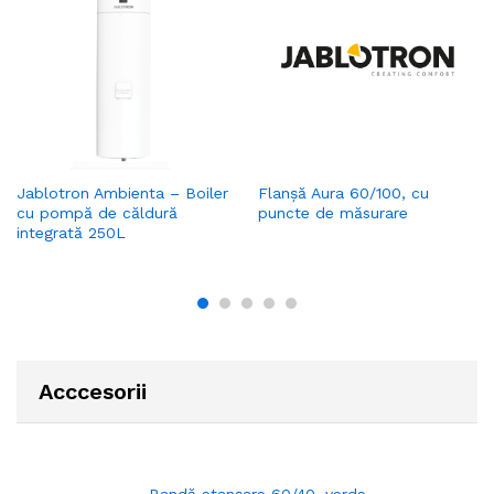
Jablotron Ambienta – Boiler
Flanșă Aura 60/100, cu
cu pompă de căldură
puncte de măsurare
integrată 250L
Acccesorii
Bandă etanșare 60/40, verde