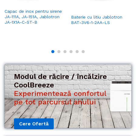
Capac de inox pentru sirene
JA-111A, JA-151A, Jablotron
Baterie cu litiu Jablotron
JA-1X1A-C-ST-B
BAT-3V6-1-2AA-LS
Modul de răcire / încălzire
CoolBreeze
Experimentează confortul
Cere Ofertă