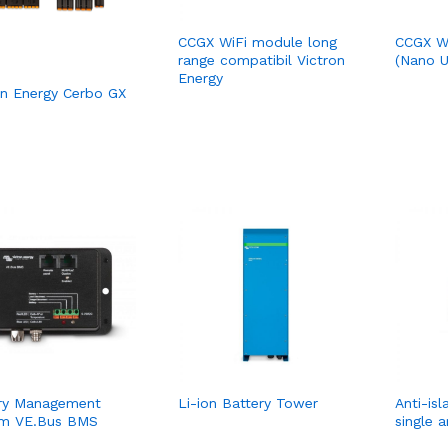
CCGX WiFi module long
CCGX Wi
range compatibil Victron
(Nano 
Energy
on Energy Cerbo GX
ry Management
Li-ion Battery Tower
Anti-is
em VE.Bus BMS
single 