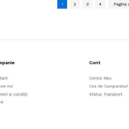
1
2
3
4
Pagina
mpanie
Cont
tact
Contul Meu
pre noi
Cos de Cumparaturi
eni și condiții
Status Transport
PR