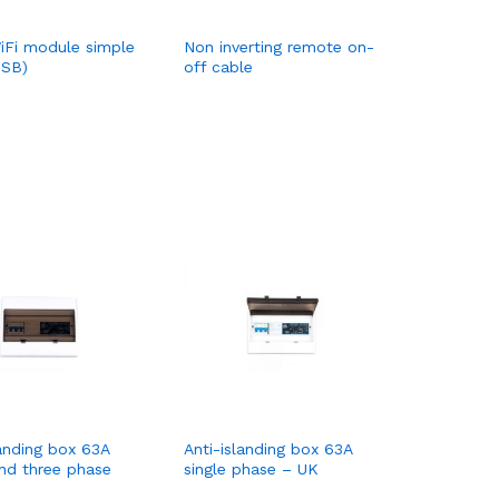
Fi module simple
Non inverting remote on-
USB)
off cable
landing box 63A
Anti-islanding box 63A
and three phase
single phase – UK