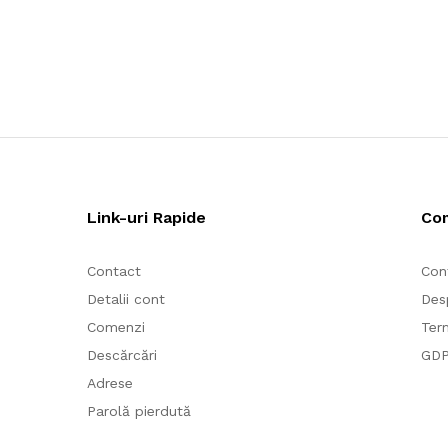
Link-uri Rapide
Co
Contact
Con
Detalii cont
Des
Comenzi
Term
Descărcări
GD
Adrese
Parolă pierdută