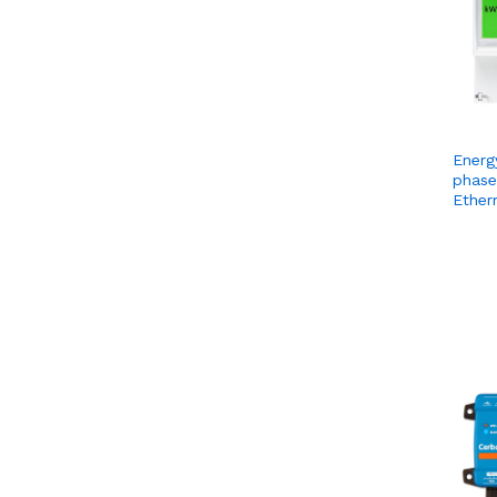
Energ
phase
Ether