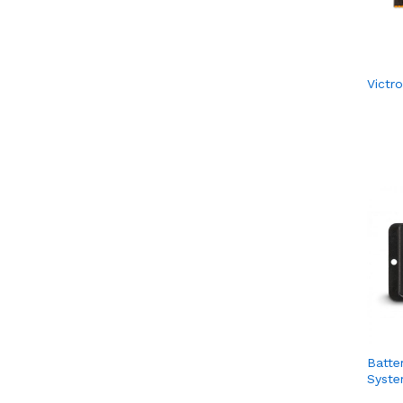
Victr
Batte
Syst