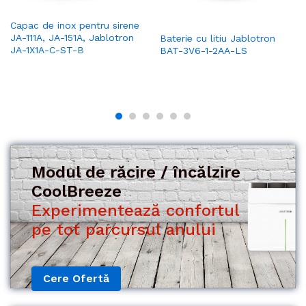
Capac de inox pentru sirene
JA-111A, JA-151A, Jablotron
Baterie cu litiu Jablotron
JA-1X1A-C-ST-B
BAT-3V6-1-2AA-LS
Modul de răcire / încălzire
CoolBreeze
Experimentează confortul
Cere Ofertă