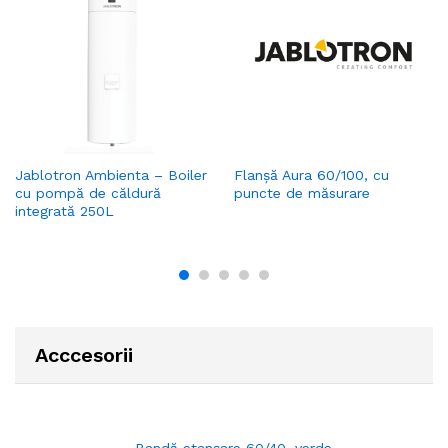
Jablotron Ambienta – Boiler
Flanșă Aura 60/100, cu
cu pompă de căldură
puncte de măsurare
integrată 250L
Acccesorii
Bandă etanșare 60/40, verde