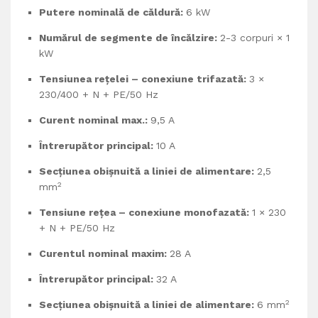
Putere nominală de căldură:
6 kW
Numărul de segmente de încălzire:
2-3 corpuri × 1
kW
Tensiunea rețelei – conexiune trifazată:
3 ×
230/400 + N + PE/50 Hz
Curent nominal max.:
9,5 A
Întrerupător principal:
10 A
Secțiunea obișnuită a liniei de alimentare:
2,5
2
mm
Tensiune rețea – conexiune monofazată:
1 × 230
+ N + PE/50 Hz
Curentul nominal maxim:
28 A
Întrerupător principal:
32 A
2
Secțiunea obișnuită a liniei de alimentare:
6 mm