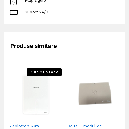
Plăți sigure
Suport 24/7
Produse similare
Out Of Stock
Jablotron Aura L –
Delta – modul de
Ja