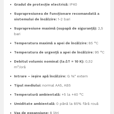
Gradul de protecție electrică:
IP40
Suprapresiunea de funcționare recomandată a
sistemului de încălzire:
1-2 bari
Suprapresiune maximă (supapă de siguranță):
2,5
bari
Temperatura maximă a apei de încălzire:
85 °C
Temperatura de urgență a apei de încălzire:
95 °C
Debitul volumic nominal (la ∆T = 10 K):
0,52
3
m
/oră
Intrare – ieșire apă încălzire:
G ¾“ extern
Tipul mediului:
normal AA5, AB5
Temperatură ambientală:
+5 la +40 °C
Umiditate ambientală:
0 până la 85% fără rouă
Vas de expansiune:
8 litri