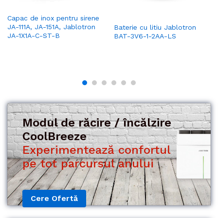
Capac de inox pentru sirene
JA-111A, JA-151A, Jablotron
Baterie cu litiu Jablotron
JA-1X1A-C-ST-B
BAT-3V6-1-2AA-LS
Modul de răcire / încălzire
CoolBreeze
Experimentează confortul
Cere Ofertă