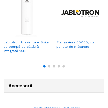
Jablotron Ambienta – Boiler
Flanșă Aura 60/100, cu
cu pompă de căldură
puncte de măsurare
integrată 250L
Acccesorii
Bandă etanșare 60/40, verde