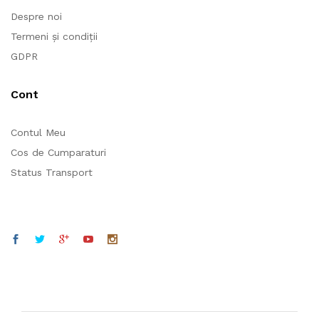
Despre noi
Cod poștal
*
Termeni și condiții
GDPR
Telefon
*
Cont
Contul Meu
Cos de Cumparaturi
Status Transport
Datele dvs. personale vor fi folosite pentru a vă
sprijini experiența pe acest site web, pentru a
gestiona accesul la contul dvs. și pentru alte
scopuri descrise în
politică de confidențialitate
.
Inregistreaza-te