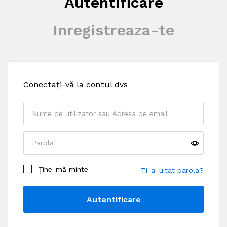
Autentificare
Inregistreaza-te
Conectați-vă la contul dvs
Prenume
*
Nume
*
Ține-mă minte
Ti-ai uitat parola?
Autentificare
Nume companie
(opțional)