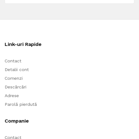
Țară/regiune
*
România
Link-uri Rapide
Stradă
*
Contact
Detalii cont
Apartament,
Comenzi
complex,
Descărcări
unitate
Oraș
*
Adrese
etc
(opțional)
Parolă pierdută
Județ
*
Companie
Dâmbovița
Contact