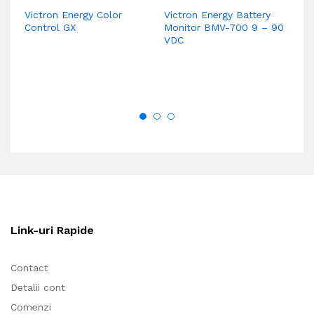
Victron Energy Color
Victron Energy Battery
V
Control GX
Monitor BMV-700 9 – 90
Co
VDC
Link-uri Rapide
Contact
Detalii cont
Comenzi