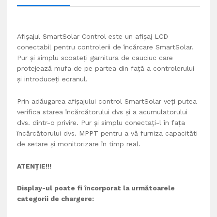
Afișajul SmartSolar Control este un afișaj LCD
conectabil pentru controlerii de încărcare SmartSolar.
Pur și simplu scoateți garnitura de cauciuc care
protejează mufa de pe partea din față a controlerului
și introduceți ecranul.
Prin adăugarea afișajului control SmartSolar veți putea
verifica starea încărcătorului dvs și a acumulatorului
dvs. dintr-o privire. Pur și simplu conectați-l în fața
încărcătorului dvs. MPPT pentru a vă furniza capacităti
de setare și monitorizare în timp real.
ATENȚIE!!!
Display-ul poate fi încorporat la următoarele
categorii de chargere: