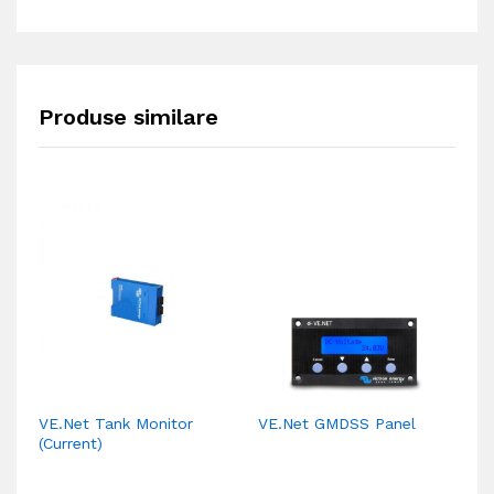
Produse similare
VE.Net Tank Monitor
VE.Net GMDSS Panel
Vi
(Current)
M
V