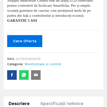
Afișajul SmartSolar Control este un afișaj LCD conectabil
pentru controlerii de încărcare SmartSolar. Pur și simplu
scoateți garnitura de cauciuc care protejează mufa de pe
partea din față a controlerului și introduceți ecranul.
GARANTIE 5 ANI
Cere Oferta
SKU:
SCC900650010
Categorie:
Monitorizare si control
Descriere
Specificații tehnice