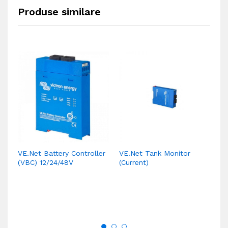
Produse similare
VE.Net Battery Controller
VE.Net Tank Monitor
VE
(VBC) 12/24/48V
(Current)
ou
di