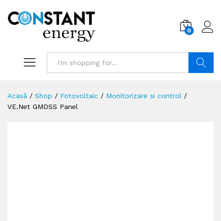
0
Search
Acasă
/
Shop
/
Fotovoltaic
/
Monitorizare si control
/
VE.Net GMDSS Panel