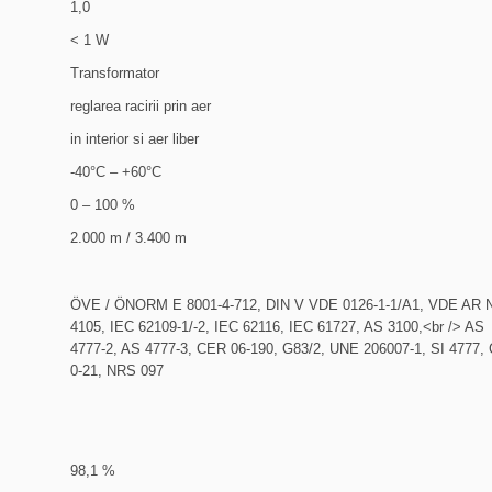
1,0
< 1 W
Transformator
reglarea racirii prin aer
in interior si aer liber
-40°C – +60°C
0 – 100 %
2.000 m / 3.400 m
ÖVE / ÖNORM E 8001-4-712, DIN V VDE 0126-1-1/A1, VDE AR 
4105, IEC 62109-1/-2, IEC 62116, IEC 61727, AS 3100,<br /> AS
4777-2, AS 4777-3, CER 06-190, G83/2, UNE 206007-1, SI 4777,
0-21, NRS 097
98,1 %