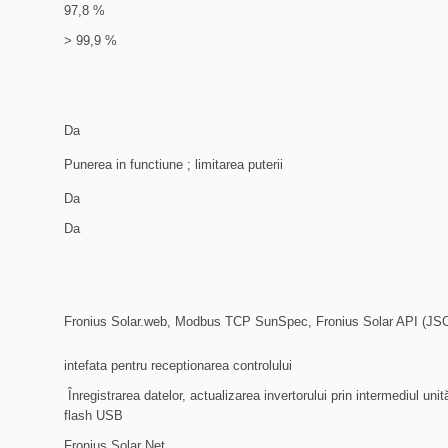
97,8 %
> 99,9 %
Da
Punerea in functiune ; limitarea puterii
Da
Da
Fronius Solar.web, Modbus TCP SunSpec, Fronius Solar API (JS
intefata pentru receptionarea controlului
Înregistrarea datelor, actualizarea invertorului prin intermediul unită
flash USB
Fronius Solar Net