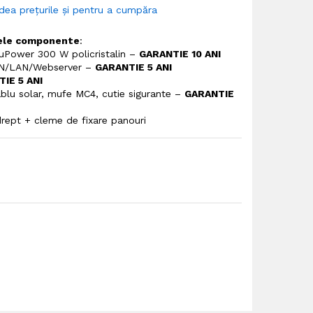
dea prețurile și pentru a cumpăra
rele componente
:
uPower 300 W policristalin –
GARANTIE 10 ANI
LAN/LAN/Webserver –
GARANTIE 5 ANI
IE 5 ANI
cablu solar, mufe MC4, cutie sigurante –
GARANTIE
 drept + cleme de fixare panouri