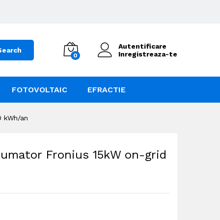
Autentificare
Search
Inregistreaza-te
0
FOTOVOLTAIC
EFRACTIE
00 kWh/an
sumator Fronius 15kW on-grid