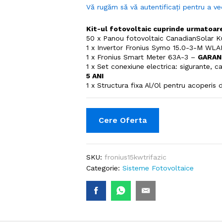
Vă rugăm să vă autentificați pentru a ve
Kit-ul fotovoltaic cuprinde urmatoa
50 x Panou fotovoltaic CanadianSolar K
1 x Invertor Fronius Symo 15.0-3-M W
1 x Fronius Smart Meter 63A-3 –
GARANT
1 x Set conexiune electrica: sigurante, 
5 ANI
1 x Structura fixa Al/Ol pentru acoperis
Cere Oferta
SKU:
fronius15kwtrifazic
Categorie:
Sisteme Fotovoltaice