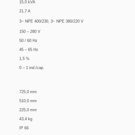
15,0 kVA
21,7 A
3~ NPE 400/230, 3~ NPE 380/220 V
150 – 280 V
50 / 60 Hz
45 – 65 Hz
1,5 %
0 – 1 ind./cap.
725,0 mm
510,0 mm
225,0 mm
43,4 kg
IP 66