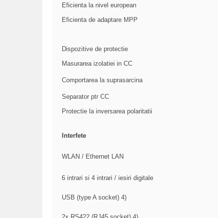
Eficienta la nivel european
Eficienta de adaptare MPP
Dispozitive de protectie
Masurarea izolatiei in CC
Comportarea la suprasarcina
Separator ptr CC
Protectie la inversarea polaritatii
Interfete
WLAN / Ethernet LAN
6 intrari si 4 intrari / iesiri digitale
USB (type A socket)
4)
2x RS422 (RJ45 socket)
4)