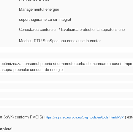
Managementul energiei
suport sigurante cu sir integrat
Conectarea contorului / Evaluarea protecției la supratensiune
Modbus RTU SunSpec sau conexiune la contor
e optimizeaza consumul propriu si urmareste curba de incarcare a casei. Impr
a asupra propriului consum de energie.
 dat (kWh) conform PVGIS(
) est
https://re.jrc.ec.europa.eu/pvg_tools/en/tools.html#PVP
mplete!