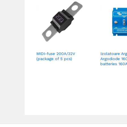
MIDI-fuse 200A/32V
Izolatoare Ar
(package of 5 pcs)
Argodiode 16
batteries 160