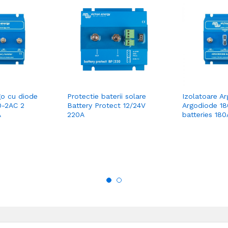
go cu diode
Protectie baterii solare
Izolatoare A
0-2AC 2
Battery Protect 12/24V
Argodiode 1
A
220A
batteries 180