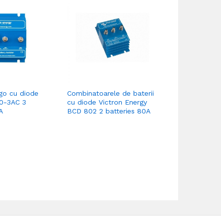
rgo cu diode
Combinatoarele de baterii
Izolatoare A
80-3AC 3
cu diode Victron Energy
Argodiode 8
A
BCD 802 2 batteries 80A
batteries 80