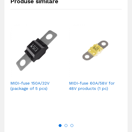
Produse similare
MIDI-fuse 150A/32V
MIDI-fuse 60A/58V for
Co
(package of 5 pcs)
48V products (1 pc)
Cy
Ba