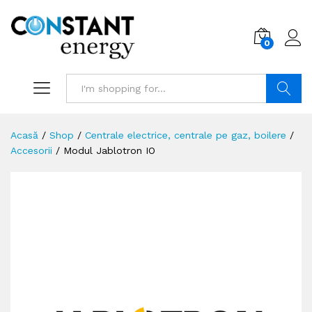
0
Search
Acasă
/
Shop
/
Centrale electrice, centrale pe gaz, boilere
/
Accesorii
/
Modul Jablotron IO