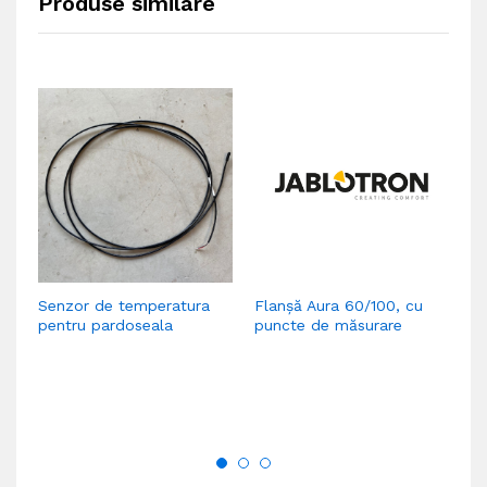
Produse similare
Senzor de temperatura
Flanșă Aura 60/100, cu
Ja
pentru pardoseala
puncte de măsurare
ce