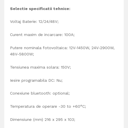
Selectie sp
e
cificatii tehnice:
Voltaj Baterie: 12/24/48V;
Curent maxim de incarcare: 100A;
Putere nominala fotovoltaica: 12V-1450W, 24V-2900W,
48V-5800W;
Tensiunea maxima solara: 150V;
Iesire programabila DC: Nu
;
Conexiune bluetooth: optional;
Temperatura de operare
-30 to +60°C;
Dimensiune (mm) 216 x 295 x 103;