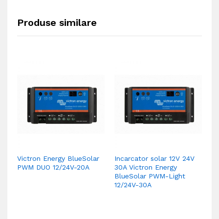
Produse similare
Victron Energy BlueSolar
Incarcator solar 12V 24V
In
PWM DUO 12/24V-20A
30A Victron Energy
20
BlueSolar PWM-Light
B
12/24V-30A
12