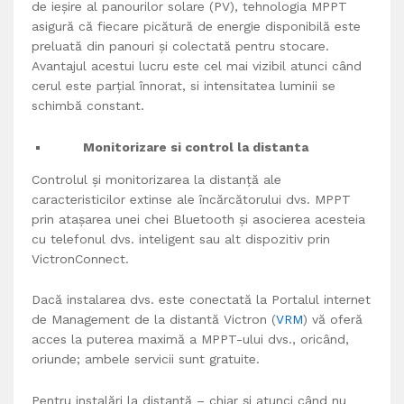
de ieșire al panourilor solare (PV), tehnologia MPPT
asigură că fiecare picătură de energie disponibilă este
preluată din panouri și colectată pentru stocare.
Avantajul acestui lucru este cel mai vizibil atunci când
cerul este parțial înnorat, si intensitatea luminii se
schimbă constant
.
Monitorizare si control la distanta
Controlul și monitorizarea la distanță ale
caracteristicilor extinse ale încărcătorului dvs. MPPT
prin atașarea unei chei Bluetooth și asocierea acesteia
cu telefonul dvs. inteligent sau alt dispozitiv prin
VictronConnect.
Dacă instalarea dvs. este conectată la Portalul internet
de Management de la distantă Victron (
VRM
) vă oferă
acces la puterea maximă a MPPT-ului dvs., oricând,
oriunde; ambele servicii sunt gratuite.
Pentru instalări la distanță – chiar și atunci când nu