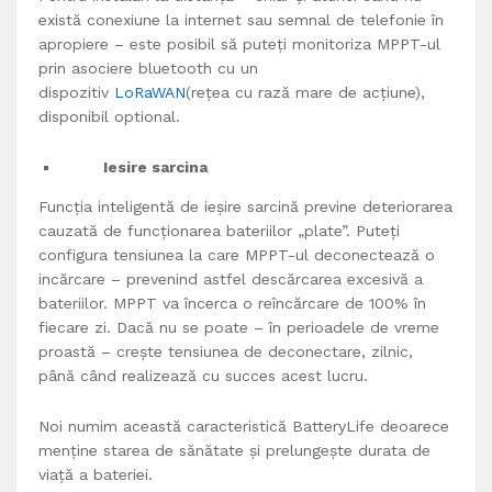
există conexiune la internet sau semnal de telefonie în
apropiere – este posibil să puteți monitoriza MPPT-ul
prin asociere bluetooth cu un
dispozitiv
LoRaWAN
(rețea cu rază mare de acțiune),
disponibil optional.
Iesire sarcina
Funcția inteligentă de ieșire sarcină previne deteriorarea
cauzată de funcționarea bateriilor „plate”. Puteți
configura tensiunea la care MPPT-ul deconectează o
incărcare – prevenind astfel descărcarea excesivă a
bateriilor. MPPT va încerca o reîncărcare de 100% în
fiecare zi. Dacă nu se poate – în perioadele de vreme
proastă – crește tensiunea de deconectare, zilnic,
până când realizează cu succes acest lucru.
Noi numim această caracteristică BatteryLife deoarece
menține starea de sănătate și prelungește durata de
viață a bateriei.