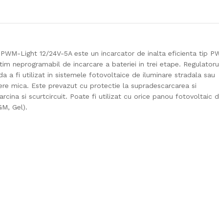
 PWM-Light 12/24V-5A este un incarcator de inalta eficienta tip P
ortim neprogramabil de incarcare a bateriei in trei etape. Regulatoru
a fi utilizat in sistemele fotovoltaice de iluminare stradala sau
ere mica. Este prevazut cu protectie la supradescarcarea si
arcina si scurtcircuit. Poate fi utilizat cu orice panou fotovoltaic 
GM, Gel).