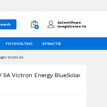
Autentificare
Search
Inregistreaza-te
0
FOTOVOLTAIC
EFRACTIE
ight 12/24V-5A
V 5A Victron Energy BlueSolar