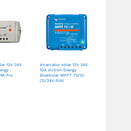
lar 12V 24V
Incarcator solar 12V 24V
Incarcator s
nergy
10A Victron Energy
48V 100A Vi
WM-Pro
BlueSolar MPPT 75/10
SmartSolar 
(12/24V-10A)
MC4