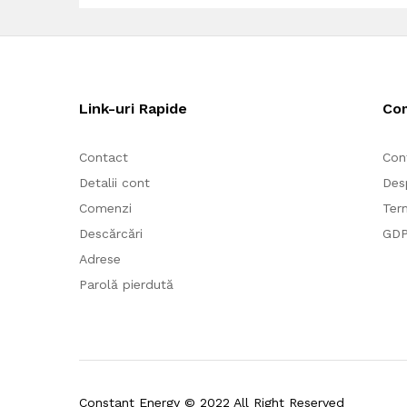
Link-uri Rapide
Co
Contact
Con
Detalii cont
Des
Comenzi
Term
Descărcări
GD
Adrese
Parolă pierdută
Constant Energy © 2022 All Right Reserved