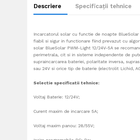
Descriere
Specificații tehnice
Incarcatorul solar cu functie de noapte BlueSolar
fiabil si sigur in functionare fiind prevazut cu alg
solar BlueSolar PWM-Light 12/24V-5A se recomanda 
perimetrala, cit si in sisteme independente de put
supraincarcarea bateriei, polaritate inversa, supras
sau 24V si orice tip de baterie (electrolit Lichid, A
Selectie sp
e
cificatii tehnice:
Voltaj Baterie: 12/24V;
Curent maxim de incarcare 5A;
Voltaj maxim panou: 28/55V;
Iesire programabila DC: Da;