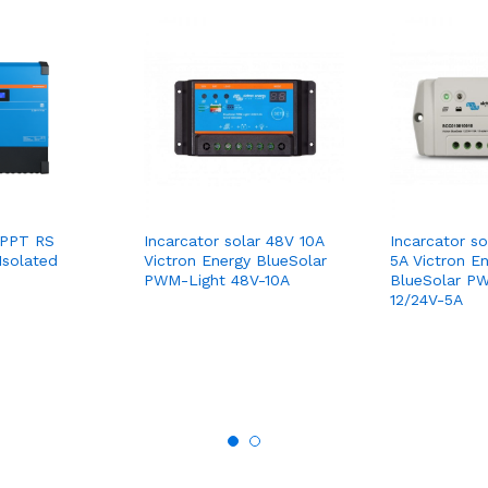
MPPT RS
Incarcator solar 48V 10A
Incarcator so
Isolated
Victron Energy BlueSolar
5A Victron E
PWM-Light 48V-10A
BlueSolar P
12/24V-5A