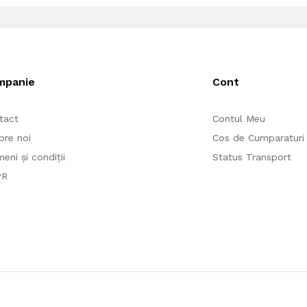
mpanie
Cont
tact
Contul Meu
pre noi
Cos de Cumparaturi
eni și condiții
Status Transport
PR