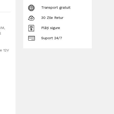
Transport gratuit
30 Zile Retur
WM,
Plăți sigure
l
Suport 24/7
de 12V