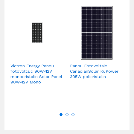
Victron Energy Panou
Panou Fotovoltaic
Pa
fotovoltaic 90W-12V
CanadianSolar KuPower
C
monocristalin Solar Panel
305W policristalin
30
90W-12V Mono