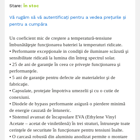
Stare:
În stoc
Vă rugăm să vă autentificați pentru a vedea prețurile și
pentru a cumpăra
Un coeficient mic de creştere a temperatură-tensiune
îmbunătăţeşte funcţionarea bateriei la temperaturi ridicate.
• Performante excepţionale in condiţii de iluminare scăzută şi
sensibilitate ridicată la lumina din întreg spectrul solar.
• 25 de ani de garanţie în ceea ce priveşte funcţionarea şi
performanţele.
• 5 ani de garanţie pentru defecte ale materialelor şi de
fabricaţie.
• Capsulate, protejate împotriva umezelii şi cu o cutie de
conexiuni.
• Diodele de bypass performante asigură o pierdere minimă
de energie cauzată de întuneric.
• Sistemul avansat de încapsulare EVA (Ethylene Vinyl
Acetate – acetat de viniletilenă) în trei straturi, întruneşte toate
cerinţele de securitate în funcţionare pentru tensiuni înalte.
• O carcasă robustă din aluminiu anodizat permite o montare