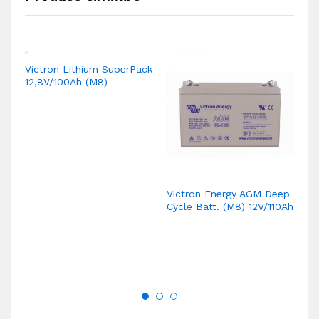
Victron Lithium SuperPack
Vi
12,8V/100Ah (M8)
B
Victron Energy AGM Deep
Cycle Batt. (M8) 12V/110Ah