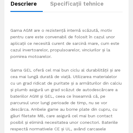
Descriere
Specificații tehnice
Gama AGM are o rezistenţă internă scăzută, motiv
pentru care este convenabil de folosit în cazul unor
aplicaţii ce necesită curent de sarcină mare, cum este
cazul invertoarelor, propulsoarelor, vinciurilor şi la
pornirea motoarelor.
Gama GEL oferă cel mai bun ciclu al durabilităţii şi are
cea mai lungă durată de viaţă. Utilizarea materialelor
cu un grad ridicat de puritate şi a armăturilor din calciu
şi plumb asigură un grad scăzut de autodescărcare a
bateriilor AGM şi GEL, ceea ce înseamnă că, pe
parcursul unor lungi perioade de timp, nu se vor
descărca. Ambele game au borne plate din cupru, cu
găuri filetate M8, care asigură cel mai bun contact
posibil şi elimină necesitatea unor conectori. Bateriile
respectă normativele CE şi UL, având carcasele