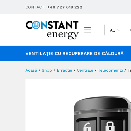
CONTACT:
+40 727 619 222
All
VENTILAȚIE CU RECUPERARE DE CĂLDURĂ
Acasă
/
Shop
/
Efractie
/
Centrale
/
Telecomenzi
/
T