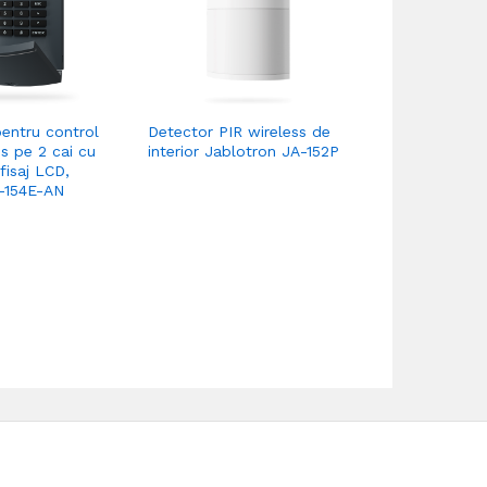
pentru control
Detector PIR wireless de
Unitate cent
s pe 2 cai cu
interior Jablotron JA-152P
LAN, SMS, d
fisaj LCD,
-154E-AN