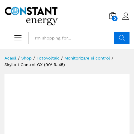
0
Search
Acasă
/
Shop
/
Fotovoltaic
/
Monitorizare si control
/
Skylla-i Control GX (90º RJ45)