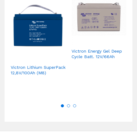
Victron Energy Gel Deep
V
Cycle Batt. 12V/66Ah
Cy
Victron Lithium SuperPack
12,8V/100Ah (M8)