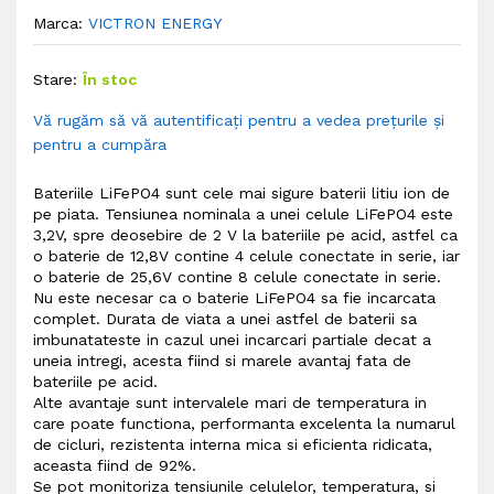
Marca:
VICTRON ENERGY
Stare:
În stoc
Vă rugăm să vă autentificați pentru a vedea prețurile și
pentru a cumpăra
Bateriile LiFePO4 sunt cele mai sigure baterii litiu ion de
pe piata. Tensiunea nominala a unei celule LiFePO4 este
3,2V, spre deosebire de 2 V la bateriile pe acid, astfel ca
o baterie de 12,8V contine 4 celule conectate in serie, iar
o baterie de 25,6V contine 8 celule conectate in serie.
Nu este necesar ca o baterie LiFePO4 sa fie incarcata
complet. Durata de viata a unei astfel de baterii sa
imbunatateste in cazul unei incarcari partiale decat a
uneia intregi, acesta fiind si marele avantaj fata de
bateriile pe acid.
Alte avantaje sunt intervalele mari de temperatura in
care poate functiona, performanta excelenta la numarul
de cicluri, rezistenta interna mica si eficienta ridicata,
aceasta fiind de 92%.
Se pot monitoriza tensiunile celulelor, temperatura, si