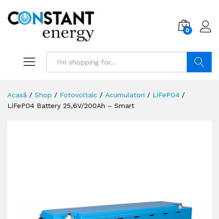
0
Search
Acasă
/
Shop
/
Fotovoltaic
/
Acumulatori
/
LiFePO4
/
LiFePO4 Battery 25,6V/200Ah – Smart