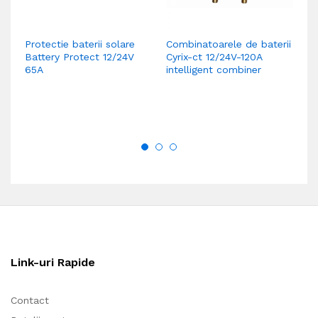
Protectie baterii solare
Combinatoarele de baterii
Iz
Battery Protect 12/24V
Cyrix-ct 12/24V-120A
Ar
65A
intelligent combiner
ba
Link-uri Rapide
Contact