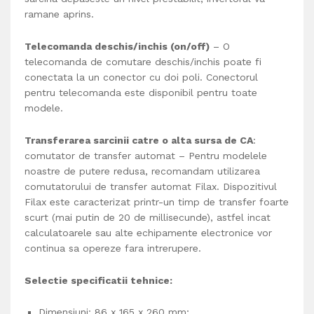
ramane aprins.
Telecomanda deschis/inchis (on/off)
– O
telecomanda de comutare deschis/inchis poate fi
conectata la un conector cu doi poli. Conectorul
pentru telecomanda este disponibil pentru toate
modele.
Transferarea sarcinii catre o alta sursa de CA
:
comutator de transfer automat
– Pentru modelele
noastre de putere redusa, recomandam utilizarea
comutatorului de transfer automat Filax. Dispozitivul
Filax este caracterizat printr-un timp de transfer foarte
scurt (mai putin de 20 de millisecunde), astfel incat
calculatoarele sau alte echipamente electronice vor
continua sa opereze fara intrerupere.
Selectie specificatii tehnice:
Dimensiuni: 86 x 165 x 260 mm;