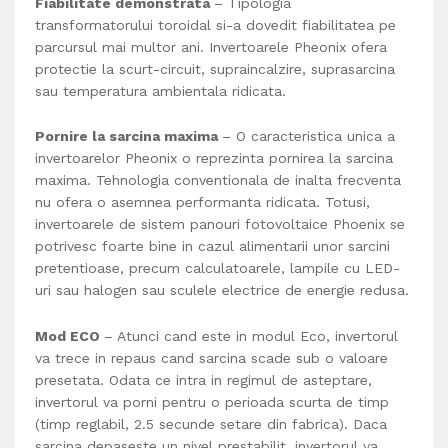
Fiabilitate demonstrata
– Tipologia
transformatorului toroidal si-a dovedit fiabilitatea pe
parcursul mai multor ani. Invertoarele Pheonix ofera
protectie la scurt-circuit, supraincalzire, suprasarcina
sau temperatura ambientala ridicata.
Pornire la sarcina maxima
– O caracteristica unica a
invertoarelor Pheonix o reprezinta pornirea la sarcina
maxima. Tehnologia conventionala de inalta frecventa
nu ofera o asemnea performanta ridicata. Totusi,
invertoarele de sistem panouri fotovoltaice Phoenix se
potrivesc foarte bine in cazul alimentarii unor sarcini
pretentioase, precum calculatoarele, lampile cu LED-
uri sau halogen sau sculele electrice de energie redusa.
Mod ECO
– Atunci cand este in modul Eco, invertorul
va trece in repaus cand sarcina scade sub o valoare
presetata. Odata ce intra in regimul de asteptare,
invertorul va porni pentru o perioada scurta de timp
(timp reglabil, 2.5 secunde setare din fabrica). Daca
sarcina depaseste un nivel prestabilit, invertorul va