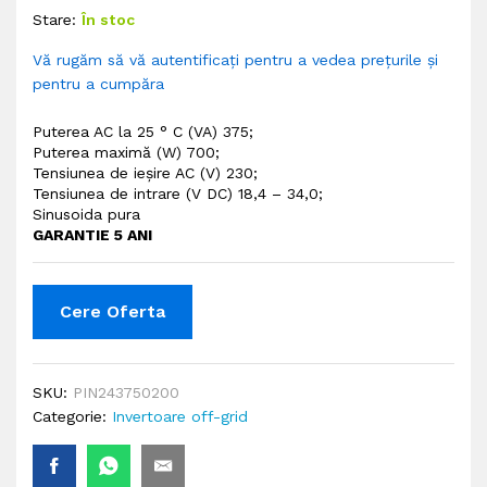
Stare:
În stoc
Vă rugăm să vă autentificați pentru a vedea prețurile și
pentru a cumpăra
Puterea AC la 25 ° C (VA) 375;
Puterea maximă (W) 700;
Tensiunea de ieșire AC (V) 230;
Tensiunea de intrare (V DC) 18,4 – 34,0
;
Sinusoida pura
GARANTIE 5 ANI
Cere Oferta
SKU:
PIN243750200
Categorie:
Invertoare off-grid