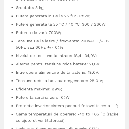
Greutate: 3 kg;
Putere generata in CA la 25 °C: 375VA;
Putere generata la 25 °C / 40 °C: 300 / 260W;
Puterea de varf: 700W;
Tensiune CA la iesire / frecventa: 230VAC +/- 3%
50Hz sau 60Hz +/- 0,1%;
Nivelul de tensiune la intrare: 18,4 -34,0V;
Alarma pentru tensiune mica baterie: 21,8V;
Intrerupere alimentare de la baterie: 18,6V;
Tensiune redusa bat. autoregenerare: 28,0 V;
Eficienta maxima: 89%;
Putere la sarcina zero: 6.1W;
Protectie invertor sistem panouri fotovoltaice: a – f;
Gama temperaturii de operare: -40 to +65 °C (racire
cu ajutorul ventilatorului);
Umiditate (lipsa condensului): maxim 95%;