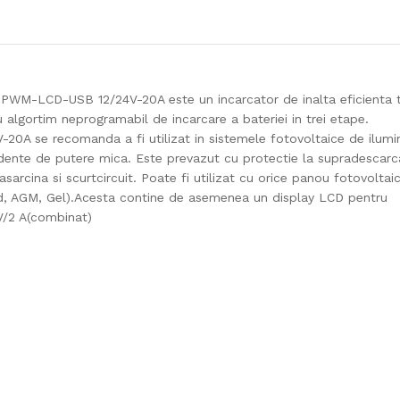
r PWM-LCD-USB 12/24V-20A este un incarcator de inalta eficienta 
u algortim neprogramabil de incarcare a bateriei in trei etape.
0A se recomanda a fi utilizat in sistemele fotovoltaice de ilumi
endente de putere mica. Este prevazut cu protectie la supradescarc
rasarcina si scurtcircuit. Poate fi utilizat cu orice panou fotovoltai
chid, AGM, Gel).Acesta contine de asemenea un display LCD pentru
5V/2 A(combinat)