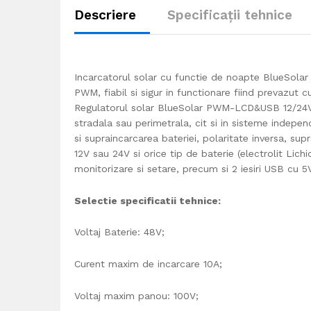
Descriere
Specificații tehnice
Incarcatorul solar cu functie de noapte BlueSola
PWM, fiabil si sigur in functionare fiind prevazut c
Regulatorul solar BlueSolar PWM-LCD&USB 12/24V-2
stradala sau perimetrala, cit si in sisteme indep
si supraincarcarea bateriei, polaritate inversa, sup
12V sau 24V si orice tip de baterie (electrolit Li
monitorizare si setare, precum si 2 iesiri USB cu 
Selectie sp
e
cificatii tehnice:
Voltaj Baterie: 48V;
Curent maxim de incarcare 10A;
Voltaj maxim panou: 100V;