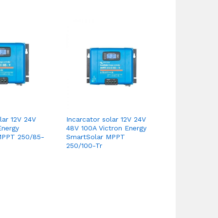
lar 12V 24V
Incarcator solar 12V 24V
Incarcator s
Energy
48V 100A Victron Energy
48V 100A Vi
MPPT 250/85-
SmartSolar MPPT
SmartSolar 
250/100-Tr
MC4