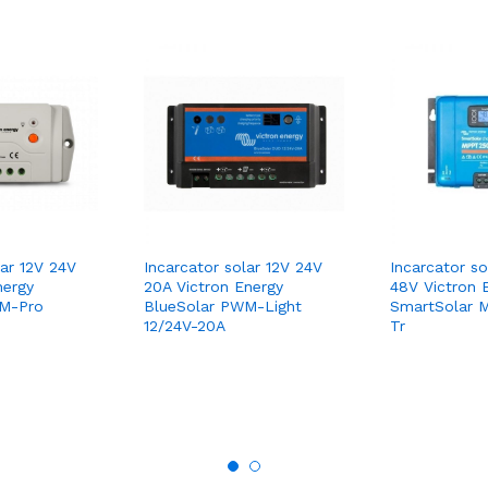
lar 12V 24V
Incarcator solar 12V 24V
Incarcator so
nergy
20A Victron Energy
48V Victron 
WM-Pro
BlueSolar PWM-Light
SmartSolar 
12/24V-20A
Tr