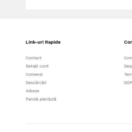
Link-uri Rapide
Co
Contact
Con
Detalii cont
Des
Comenzi
Term
Descărcări
GD
Adrese
Parolă pierdută