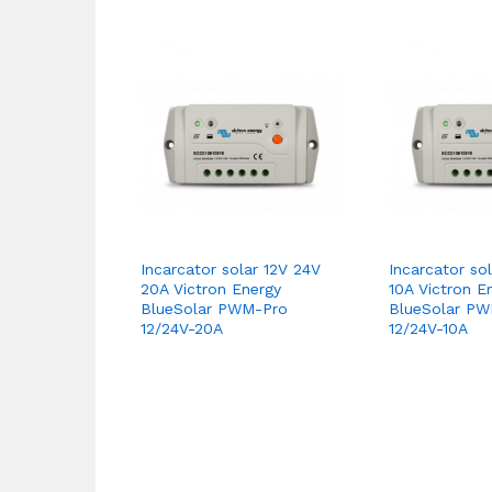
Incarcator solar 12V 24V
Incarcator so
20A Victron Energy
10A Victron E
BlueSolar PWM-Pro
BlueSolar P
12/24V-20A
12/24V-10A