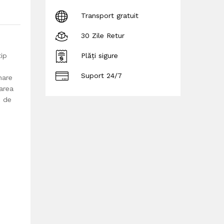
Transport gratuit
30 Zile Retur
tip
Plăți sigure
Suport 24/7
nare
area
c de