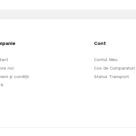
mpanie
Cont
tact
Contul Meu
pre noi
Cos de Cumparaturi
eni și condiții
Status Transport
PR