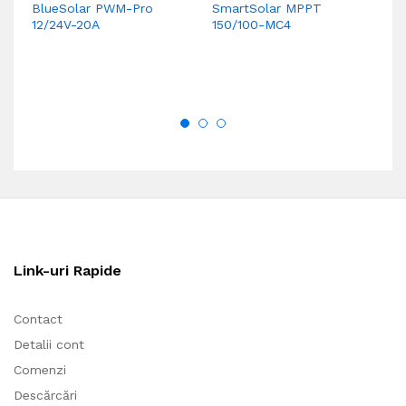
BlueSolar PWM-Pro
SmartSolar MPPT
Bl
12/24V-20A
150/100-MC4
(1
Link-uri Rapide
Contact
Detalii cont
Comenzi
Descărcări