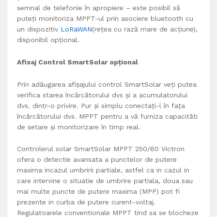
semnal de telefonie în apropiere – este posibil să
puteți monitoriza MPPT-ul prin asociere bluetooth cu
un dispozitiv
LoRaWAN
(rețea cu rază mare de acțiune),
disponibil opțional.
Afisaj Control SmartSolar opțional
Prin adăugarea afișajului control SmartSolar veți putea
verifica starea încărcătorului dvs și a acumulatorului
dvs. dintr-o privire. Pur și simplu conectați-l în fața
încărcătorului dvs. MPPT pentru a vă furniza capacităti
de setare și monitorizare în timp real.
Controlerul solar SmartSolar MPPT 250/60 Victron
ofera o detectie avansata a punctelor de putere
maxima incazul umbririi partiale, astfel ca in cazul in
care intervine o situatie de umbrire partiala, doua sau
mai multe puncte de putere maxima (MPP) pot fi
prezente in curba de putere curent-voltaj.
Regulatoarele conventionale MPPT tind sa se blocheze