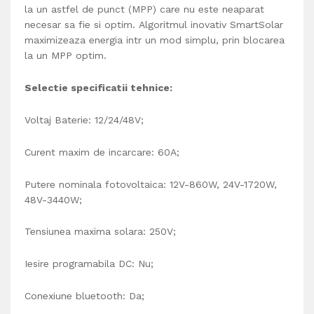
la un astfel de punct (MPP) care nu este neaparat
necesar sa fie si optim. Algoritmul inovativ SmartSolar
maximizeaza energia intr un mod simplu, prin blocarea
la un MPP optim.
Selectie sp
e
cificatii tehnice:
Voltaj Baterie: 12/24/48V;
Curent maxim de incarcare: 60A;
Putere nominala fotovoltaica: 12V-860W, 24V-1720W,
48V-3440W;
Tensiunea maxima solara: 250V;
Iesire programabila DC: Nu
;
Conexiune bluetooth: Da;