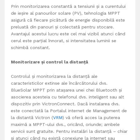
Prin monitorizarea constantă a tensiunii și a curentului
de ieșire al panourilor solare (PV), tehnologia MPPT
asigură că fiecare picătură de energie disponibilă este
preluată din panouri și colectată pentru stocare.
Avantajul acestui lucru este cel mai vizibil atunci când
cerul este parțial înnorat, si intensitatea luminii se
schimbă constant.
Monitorizare și control la distanță
Controlul și monitorizarea la distanță ale
caracteristicilor extinse ale încărcătorului dvs.
BlueSolar MPPT prin atașarea unei chei Bluetooth și
asocierea acesteia cu telefonul dvs. inteligent sau alt
dispozitiv prin VictronConnect. Dacă instalarea dvs.
este conectată la Portalul internet de Management de
la distantă Victron (
VRM
) vă oferă acces la puterea
maximă a MPPT-ului dvs., oricând, oriunde; ambele
servicii sunt gratuite. Pentru instalări la distanță – chiar
și atunci când nu există conexiune la internet sau