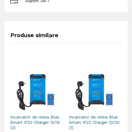
Suport 24/7
Produse similare
Incarcator de retea Blue
Incarcator de retea Blue
In
Smart IP22 Charger 12/15
Smart IP22 Charger 12/20
Sm
(3)
(1)
(1)