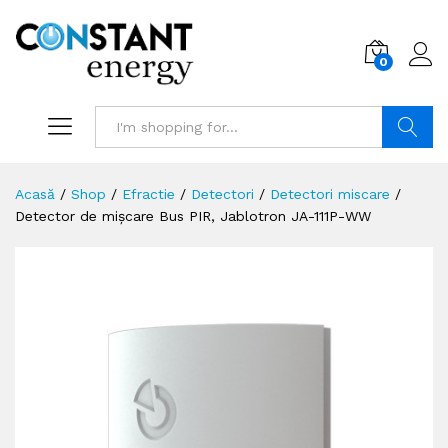
0
Search
Acasă
/
Shop
/
Efractie
/
Detectori
/
Detectori miscare
/
Detector de mișcare Bus PIR, Jablotron JA-111P-WW