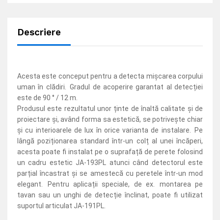
Descriere
Acesta este conceput pentru a detecta mișcarea corpului 
uman în clădiri.
Gradul de acoperire garantat al detecției 
este de 90 ° / 12 m.
Produsul este rezultatul unor ținte de înaltă calitate și de 
proiectare și, având forma sa estetică, se potrivește chiar 
și cu interioarele de lux în orice varianta de instalare.
Pe 
lângă poziționarea standard într-un colț al unei încăperi, 
acesta poate fi instalat pe o suprafață de perete folosind 
un cadru estetic JA-193PL atunci când detectorul este 
parțial încastrat și se amestecă cu peretele într-un mod 
elegant.
Pentru aplicații speciale, de ex.
montarea pe 
tavan sau un unghi de detecție înclinat, poate fi utilizat 
suportul articulat JA-191PL.