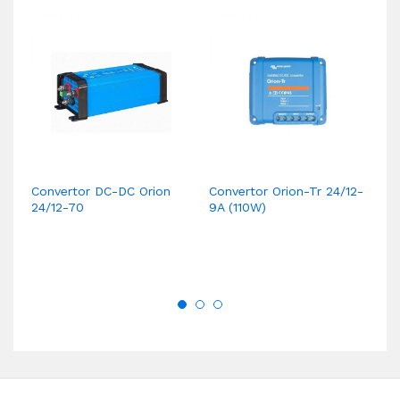
Convertor DC-DC Orion
Convertor Orion-Tr 24/12-
Co
24/12-70
9A (110W)
3