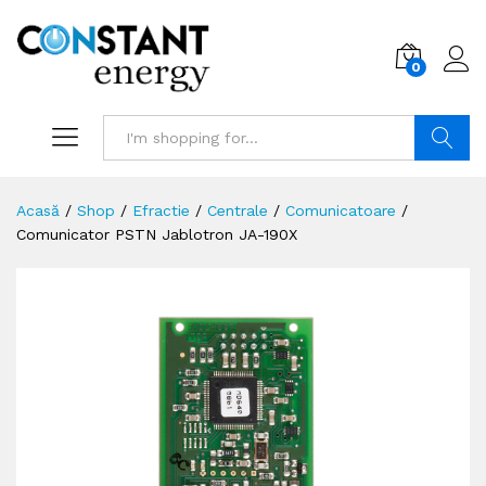
0
Search
Acasă
/
Shop
/
Efractie
/
Centrale
/
Comunicatoare
/
Comunicator PSTN Jablotron JA-190X