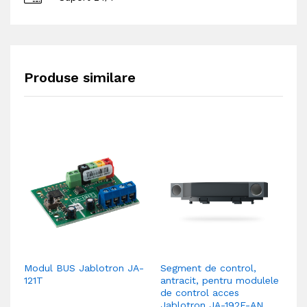
Produse similare
Modul BUS Jablotron JA-
Segment de control,
Si
121T
antracit, pentru modulele
ba
de control acces
wi
Jablotron JA-192E-AN
1