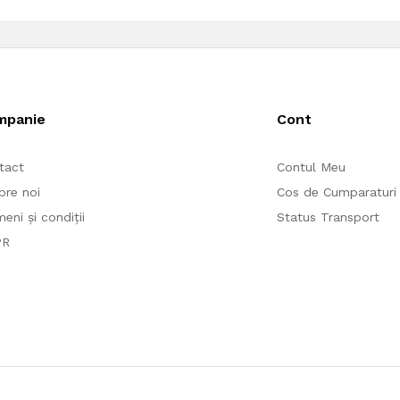
mpanie
Cont
tact
Contul Meu
pre noi
Cos de Cumparaturi
eni și condiții
Status Transport
PR