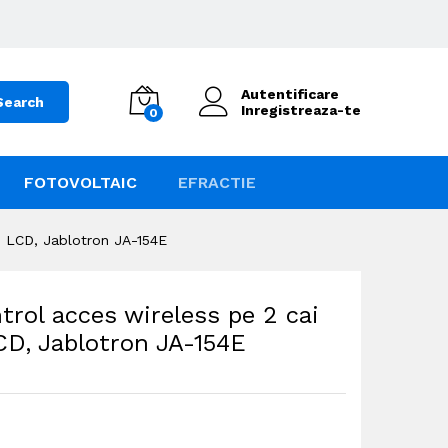
Autentificare
Search
Inregistreaza-te
0
FOTOVOLTAIC
EFRACTIE
aj LCD, Jablotron JA-154E
trol acces wireless pe 2 cai
LCD, Jablotron JA-154E