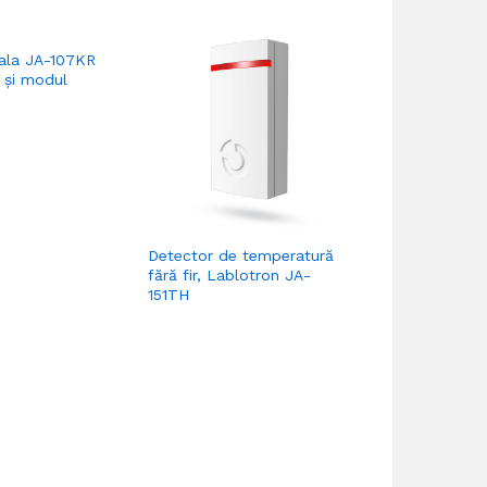
rala JA-107KR
 și modul
Detector de temperatură
Modul BUS J
fără fir, Lablotron JA-
121T
151TH