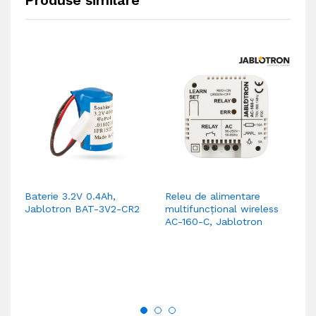
Baterie 3.2V 0.4Ah,
Releu de alimentare
In
Jablotron BAT-3V2-CR2
multifuncțional wireless
pe
AC-160-C, Jablotron
m