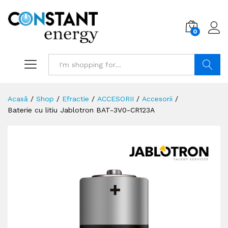
0
Search
Acasă
/
Shop
/
Efractie
/
ACCESORII
/
Accesorii
/
Baterie cu litiu Jablotron BAT-3V0-CR123A