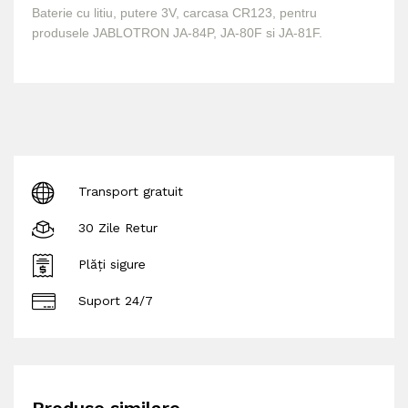
Baterie cu litiu, putere 3V, carcasa CR123, pentru
produsele JABLOTRON
JA-84P, JA-80F si JA-81F.
Transport gratuit
30 Zile Retur
Plăți sigure
Suport 24/7
Produse similare