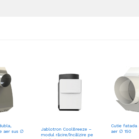
dubla,
Cutie fatada 
Jablotron CoolBreeze –
ire aer sus ∅
aer ∅ 150
modul răcire/încălzire pe