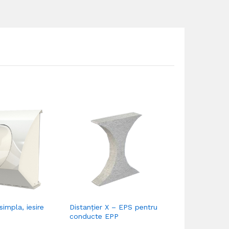
simpla, iesire
Distanțier X – EPS pentru
Cot EPP 45
conducte EPP
perete 30m