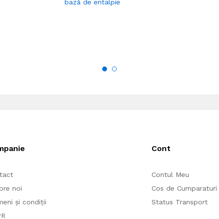
bază de entalpie
mpanie
Cont
tact
Contul Meu
pre noi
Cos de Cumparaturi
eni și condiții
Status Transport
PR